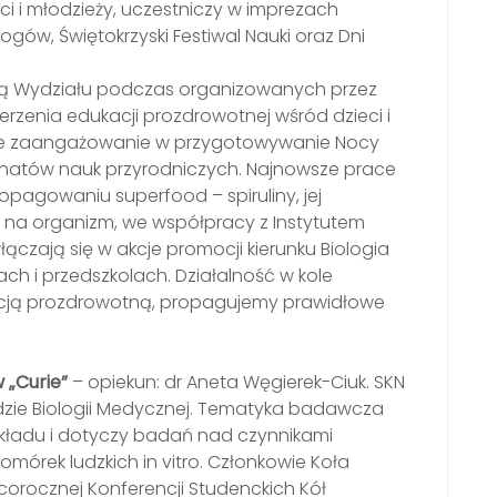
eci i młodzieży, uczestniczy w imprezach
gów, Świętokrzyski Festiwal Nauki oraz Dni
wką Wydziału podczas organizowanych przez
erzenia edukacji prozdrowotnej wśród dzieci i
zne zaangażowanie w przygotowywanie Nocy
onatów nauk przyrodniczych. Najnowsze prace
pagowaniu superfood – spiruliny, jej
 na organizm, we współpracy z Instytutem
ączają się w akcje promocji kierunku Biologia
ach i przedszkolach. Działalność w kole
acją prozdrowotną, propagujemy prawidłowe
 „Curie”
– opiekun: dr Aneta Węgierek-Ciuk. SKN
adzie Biologii Medycznej. Tematyka badawcza
akładu i dotyczy badań nad czynnikami
órek ludzkich in vitro. Członkowie Koła
 corocznej Konferencji Studenckich Kół