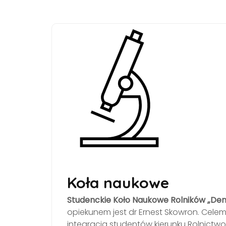
Koła naukowe
Studenckie Koło Naukowe Rolników „De
opiekunem jest dr Ernest Skowron. Celem 
integracja studentów kierunku Rolnictw