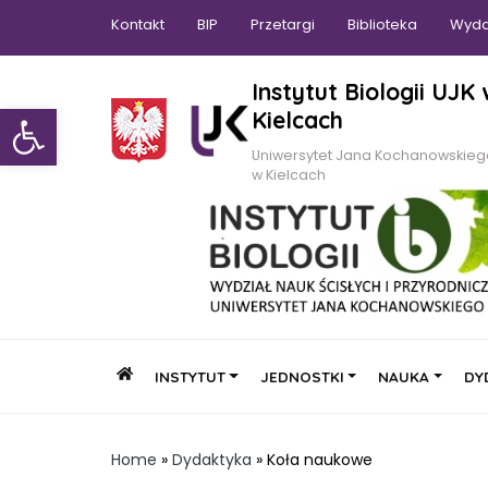
Kontakt
BIP
Przetargi
Biblioteka
Wyda
Instytut Biologii UJK
Otwórz pasek narzędzi
Kielcach
Uniwersytet Jana Kochanowskie
w Kielcach
INSTYTUT
JEDNOSTKI
NAUKA
DY
Home
»
Dydaktyka
»
Koła naukowe