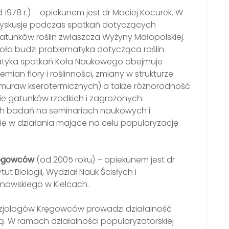
 1978 r.) – opiekunem jest dr Maciej Kocurek. W
dyskusje podczas spotkań dotyczących
ch gatunków roślin zwłaszcza Wyżyny Małopolskiej.
oła budzi problematyka dotycząca roślin
atyka spotkań Koła Naukowego obejmuje
ian flory i roślinności, zmiany w strukturze
za muraw kserotermicznych) a także różnorodność
ie gatunków rzadkich i zagrożonych.
ich badań na seminariach naukowych i
ię w działania mające na celu popularyzację
ręgowców
(od 2005 roku) – opiekunem jest dr
ut Biologii, Wydział Nauk Ścisłych i
nowskiego w Kielcach.
Fizjologów Kręgowców prowadzi działalność
ą. W ramach działalności popularyzatorskiej