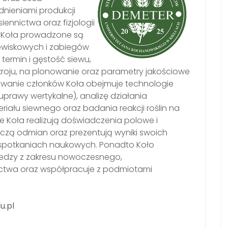
ieniami produkcji
siennictwa oraz fizjologii
ci Koła prowadzone są
wiskowych i zabiegów
termin i gęstość siewu,
roju, na plonowanie oraz parametry jakościowe
sowanie członków Koła obejmuje technologie
prawy wertykalne), analizę działania
riału siewnego oraz badania reakcji roślin na
ie Koła realizują doświadczenia polowe i
zą odmian oraz prezentują wyniki swoich
 spotkaniach naukowych. Ponadto Koło
iedzy z zakresu nowoczesnego,
ctwa oraz współpracuje z podmiotami
u.pl