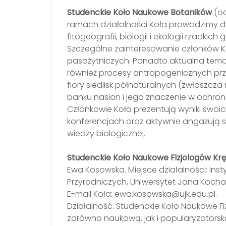
Studenckie Koło Naukowe Botaników
(od
ramach działalności Koła prowadzimy 
fitogeografii, biologii i ekologii rzadki
Szczególne zainteresowanie członków K
pasożytniczych. Ponadto aktualna tem
również procesy antropogenicznych przem
flory siedlisk półnaturalnych (zwłaszc
banku nasion i jego znaczenie w ochron
Członkowie Koła prezentują wyniki swo
konferencjach oraz aktywnie angażują s
wiedzy biologicznej.
Studenckie Koło Naukowe Fizjologów K
Ewa Kosowska. Miejsce działalności: Instyt
Przyrodniczych, Uniwersytet Jana Kocha
E-mail Koła: ewa.kosowska@ujk.edu.pl.
Działalność: Studenckie Koło Naukowe 
zarówno naukową, jak i popularyzatorsk