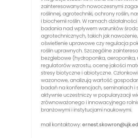
zainteresowanych nowoczesnymi zagadn
roślinnej, agrotechniki, ochrony roślin, na
i biochemii roślin. W ramach działalnoś
badania nad wpływem warunków środo
agrotechnicznych, takich jak nawożenie, 
oświetlenie uprawowe czy regulacja pok
roślin uprawnych. Szczególne zaintere
bezglebowe (hydroponika, aeroponika, u
regulatorów wzrostu, ocenę jakości mate
stresy biotyczne i abiotyczne. Członkow
wazonowe, analizują wartość gospodarc
badań na konferencjach, seminariach i
aktywnie uczestniczy w popularyzacji w
zrównoważonego i innowacyjnego rolni
branżowymi i instytucjami naukowymi.
mail kontaktowy:
ernest.skowron@ujk.ed