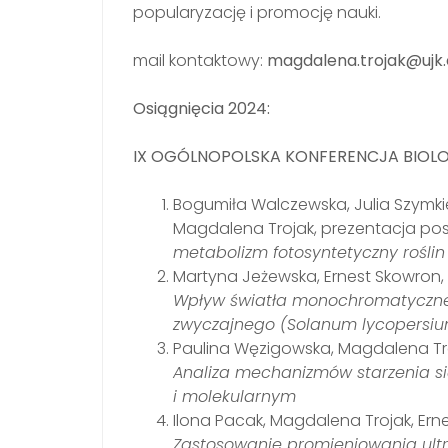
popularyzację i promocję nauki.
mail kontaktowy:
magdalena.trojak@ujk.
Osiągnięcia 2024:
IX OGÓLNOPOLSKA KONFERENCJA BIOLOGII
Bogumiła Walczewska, Julia Szymki
Magdalena Trojak, prezentacja pos
metabolizm fotosyntetyczny rośli
Martyna Jeżewska, Ernest Skowron,
Wpływ światła monochromatyczneg
zwyczajnego (Solanum lycopersium
Paulina Węzigowska, Magdalena Troj
Analiza mechanizmów starzenia si
i molekularnym
Ilona Pacak, Magdalena Trojak, Ern
Zastosowanie promieniowania ult