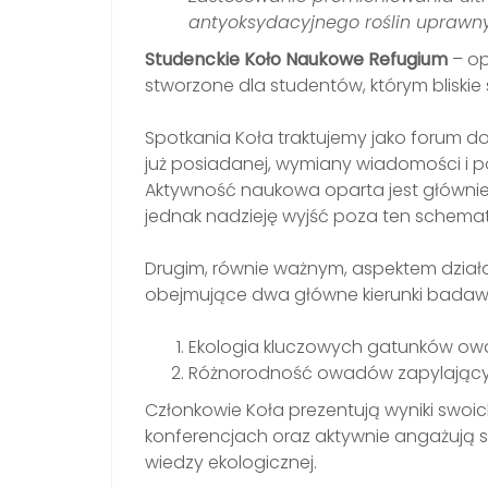
antyoksydacyjnego roślin uprawn
Studenckie Koło Naukowe Refugium
– op
stworzone dla studentów, którym bliskie
Spotkania Koła traktujemy jako forum 
już posiadanej, wymiany wiadomości i p
Aktywność naukowa oparta jest główni
jednak nadzieję wyjść poza ten schemat 
Drugim, równie ważnym, aspektem dział
obejmujące dwa główne kierunki badaw
Ekologia kluczowych gatunków ow
Różnorodność owadów zapylający
Członkowie Koła prezentują wyniki swo
konferencjach oraz aktywnie angażują s
wiedzy ekologicznej.