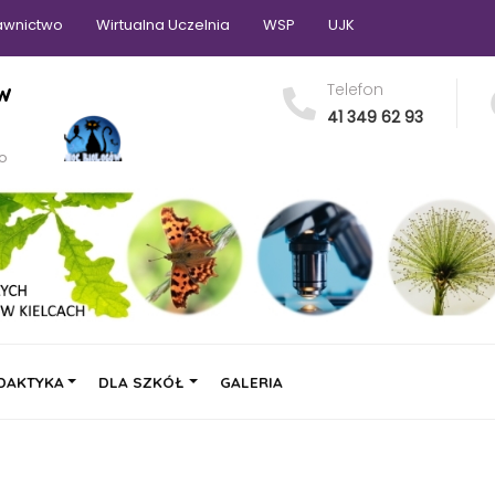
wnictwo
Wirtualna Uczelnia
WSP
UJK
 w
Telefon
41 349 62 93
go
DAKTYKA
DLA SZKÓŁ
GALERIA