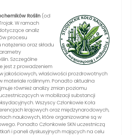
iochemików Roślin
(od
 Trojak. W ramach
dotyczące analiz
rów procesu
 natężenia oraz składu
arametry
lin. Szczególne
e jest z prowadzeniem
w jakościowych, właściwości prozdrowotnych
 materiale roślinnym. Ponadto aktualna
muje również analizy zmian poziomu
uczestniczących w mobilizacji substancji
ksydacyjnych. Wszyscy Członkowie Koła
ferencjach krajowych oraz międzynarodowych,
iach naukowych, które organizowane są w
owego. Ponadto Członkowie SKN uczestniczą
tkań i paneli dyskusyjnych mających na celu