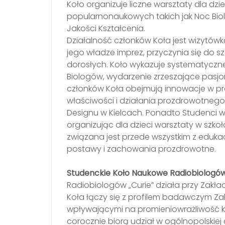
Koło organizuje liczne warsztaty dla dzi
popularnonaukowych takich jak Noc Biolo
Jakości Kształcenia.
Działalność członków Koła jest wizytó
jego władze imprez, przyczynia się do sz
dorosłych. Koło wykazuje systematyc
Biologów, wydarzenie zrzeszające pasj
członków Koła obejmują innowacje w pro
właściwości i działania prozdrowotnego
Designu w Kielcach. Ponadto Studenci wł
organizując dla dzieci warsztaty w szkoł
związana jest przede wszystkim z eduk
postawy i zachowania prozdrowotne.
Studenckie Koło Naukowe Radiobiologów
Radiobiologów „Curie” działa przy Zakł
Koła łączy się z profilem badawczym Z
wpływającymi na promieniowrażliwość kom
corocznie biorą udział w ogólnopolskiej