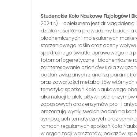
Studenckie Koło Naukowe Fizjologów i B
2024 r.) – opiekunem jest dr Magdalena
działalności Koła prowadzimy badania 
biochemicznych i molekularnych marke
starzeniowego roślin oraz oceny wpływu
spektralnego światła uprawowego na p
fotomorfogenetyczne i biochemiczne roś
zainteresowanie członków Koła związan
badań związanych z analizą parametró
oraz zawartości metabolitów wtórnych w
tematyka spotkań Koła Naukowego obej
akumulacji białek, aktywności enzymów 
zapasowych oraz enzymów pro- i antyo
prezentują wyniki swoich badań na kon
sympozjach tematycznych oraz seminar
ramach regularnych spotkań Koła Nauk
w organizacji warsztatów, pokazów, spo