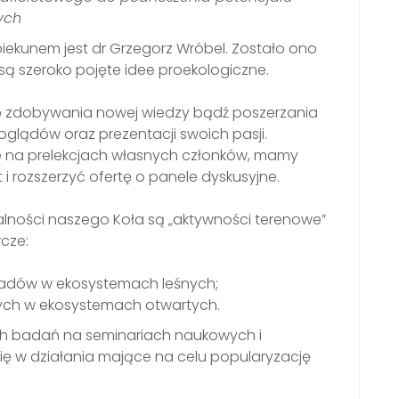
ych
iekunem jest dr Grzegorz Wróbel. Zostało ono
 są szeroko pojęte idee proekologiczne.
do zdobywania nowej wiedzy bądź poszerzania
oglądów oraz prezentacji swoich pasji.
e na prelekcjach własnych członków, mamy
i rozszerzyć ofertę o panele dyskusyjne.
alności naszego Koła są „aktywności terenowe”
cze:
adów w ekosystemach leśnych;
ch w ekosystemach otwartych.
ich badań na seminariach naukowych i
ię w działania mające na celu popularyzację