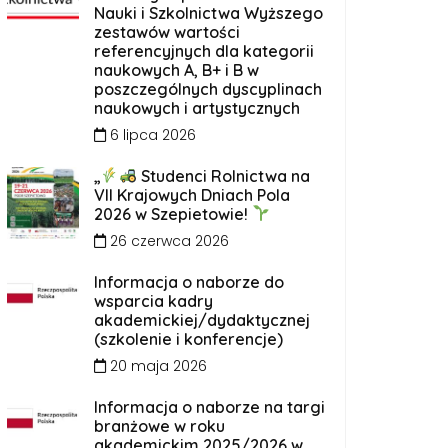
Nauki i Szkolnictwa Wyższego
zestawów wartości
referencyjnych dla kategorii
naukowych A, B+ i B w
poszczególnych dyscyplinach
naukowych i artystycznych
6 lipca 2026
„
Studenci Rolnictwa na
VII Krajowych Dniach Pola
2026 w Szepietowie!
26 czerwca 2026
Informacja o naborze do
wsparcia kadry
akademickiej/dydaktycznej
(szkolenie i konferencje)
20 maja 2026
Informacja o naborze na targi
branżowe w roku
akademickim 2025/2026 w