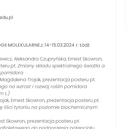
edu.pl
 MOLEKULARNEJ; 14-15.03.2024 r. Łódź
ewicz, Aleksandra Czupryńska, Ernest Skowron,
teru pt.
Zmiany składu spektralnego światła a
n pomidora
 Magdalena Trojak, prezentacja posteru pt.
o na wzrost i rozwój roślin pomidora
 L.)
ak, Ernest Skowron, prezentacja posteru pt.
ę liści tytoniu na poziomie biochemicznym
est Skowron, prezentacja posteru pt.
rafioletowego do podnoszenia potencjału