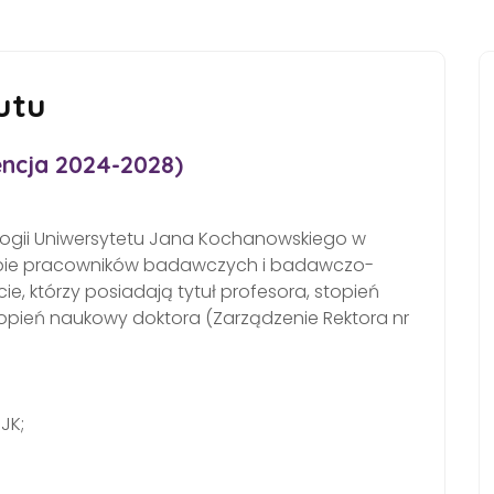
utu
ncja 2024-2028)
ologii Uniwersytetu Jana Kochanowskiego w
rupie pracowników badawczych i badawczo-
e, którzy posiadają tytuł profesora, stopień
opień naukowy doktora (Zarządzenie Rektora nr
JK;