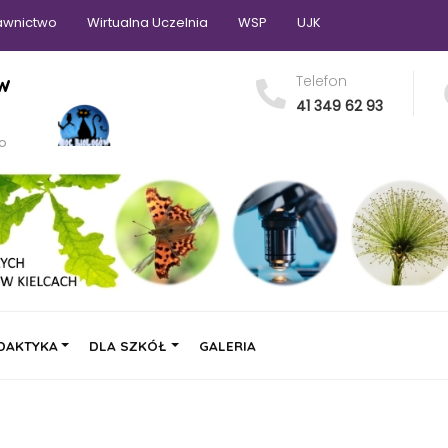
wnictwo
Wirtualna Uczelnia
WSP
UJK
 w
Telefon
41 349 62 93
go
DAKTYKA
DLA SZKÓŁ
GALERIA