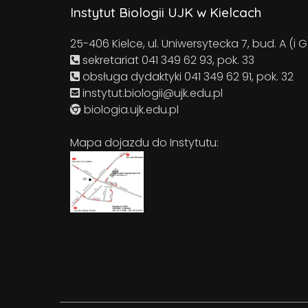
Instytut Biologii UJK w Kielcach
25-406 Kielce, ul. Uniwersytecka 7, bud. A (i G
sekretariat 041 349 62 93, pok. 33
obsługa dydaktyki 041 349 62 91, pok. 32
instytut.biologii@ujk.edu.pl
biologia.ujk.edu.pl
Mapa dojazdu do Instytutu: