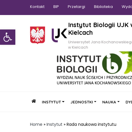
Kontakt
BIP
Przetargi
Biblioteka
Wyda
Instytut Biologii UJK
Otwórz pasek narzędzi
Kielcach
Uniwersytet Jana Kochanowskie
w Kielcach
INSTYTUT
JEDNOSTKI
NAUKA
DY
Home
»
Instytut
»
Rada naukowa instytutu