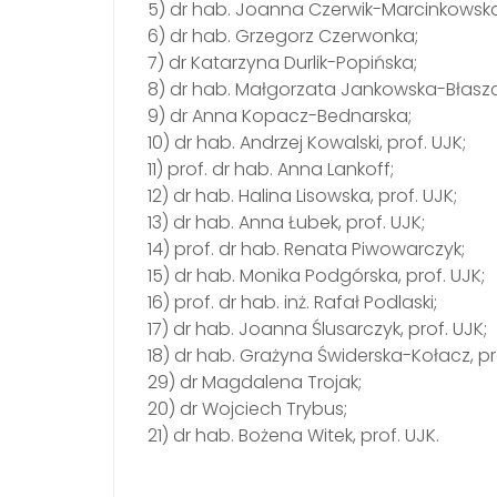
5) dr hab. Joanna Czerwik-Marcinkowska,
6) dr hab. Grzegorz Czerwonka;
7) dr Katarzyna Durlik-Popińska;
8) dr hab. Małgorzata Jankowska-Błaszcz
9) dr Anna Kopacz-Bednarska;
10) dr hab. Andrzej Kowalski, prof. UJK;
11) prof. dr hab. Anna Lankoff;
12) dr hab. Halina Lisowska, prof. UJK;
13) dr hab. Anna Łubek, prof. UJK;
14) prof. dr hab. Renata Piwowarczyk;
15) dr hab. Monika Podgórska, prof. UJK;
16) prof. dr hab. inż. Rafał Podlaski;
17) dr hab. Joanna Ślusarczyk, prof. UJK;
18) dr hab. Grażyna Świderska-Kołacz, pr
29) dr Magdalena Trojak;
20) dr Wojciech Trybus;
21) dr hab. Bożena Witek, prof. UJK.