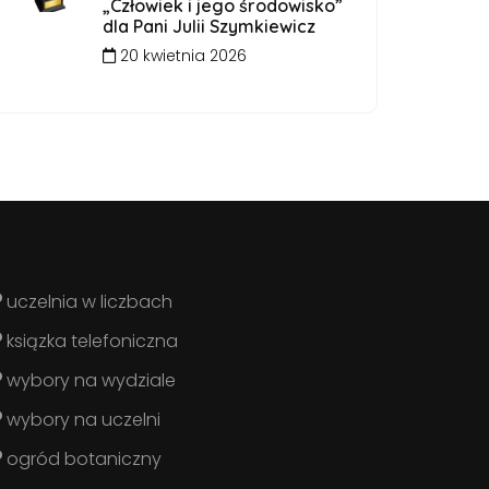
„Człowiek i jego środowisko”
dla Pani Julii Szymkiewicz
20 kwietnia 2026
uczelnia w liczbach
ksiązka telefoniczna
wybory na wydziale
wybory na uczelni
ogród botaniczny