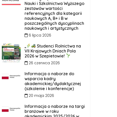
Nauki i Szkolnictwa Wyższego
zestawów wartości
referencyjnych dla kategorii
naukowych A, B+ i B w
poszczególnych dyscyplinach
naukowych i artystycznych
6 lipca 2026
„
Studenci Rolnictwa na
VII Krajowych Dniach Pola
2026 w Szepietowie!
26 czerwca 2026
Informacja o naborze do
wsparcia kadry
akademickiej/dydaktycznej
(szkolenie i konferencje)
20 maja 2026
Informacja o naborze na targi
branżowe w roku
akademickim 2025/2026 w