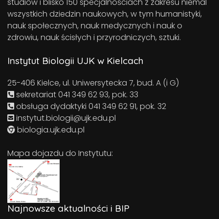
studiów i blisko 150 specjalnościach z zakresu niemal
wszystkich dziedzin naukowych, w tym humanistyki,
nauk społecznych, nauk medycznych i nauk o
zdrowiu, nauk ścisłych i przyrodniczych, sztuki.
Instytut Biologii UJK w Kielcach
25-406 Kielce, ul. Uniwersytecka 7, bud. A (i G)
sekretariat 041 349 62 93, pok. 33
obsługa dydaktyki 041 349 62 91, pok. 32
instytut.biologii@ujk.edu.pl
biologia.ujk.edu.pl
Mapa dojazdu do Instytutu:
Najnowsze aktualności i BIP