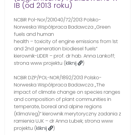
IB (od 2013 roku)
NCBiR Pol-Nor/201040/72/2013 Polsko-
Norweska Współpraca Badawcza „Green
fuels and human
health – toxicity of engine emissions from 1st
and 2nd generation biodiesel fuels”
kierownik-LIDER – prof. dr hab. Anna Lankoff;
strona www projektu (
kliknij
)
NCBiR DZP/POL-NOR/1892/2013 Polsko-
Norweska Współpraca Badawcza „The
impact of climate change on species ranges
and composition of plant communities in
temperate, boreal and alpine regions
(KlimaVeg)” kierownik merytoryczny zadania z
ramienia UJK – dr Anna Łubek; strona www
projektu (
kliknij
)