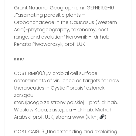
Grant National Geographic nr. GEFNE192-16
„Fascinating parasitic plants –
Orobanchaceae in the Caucasus (Western
Asia)-phytogeography, taxonomy, host
range, and evolution” kierownik – dr hab.
Renata Piwowarczyk, prof. UJK
inne
COST BM1003 „Microbial cell surface
determinants of virulence as targets for new
therapeutics in Cystic Fibrosis” członek
zarządu
sterującego ze strony polskiej – prof. dr hab.
Wiesław Kaca; zastępca – dr hab. Michał
Arabski, prof. UJK; strona www (
kliknij
)
COST CA18113 „Understanding and exploiting