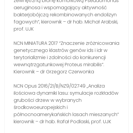
zewnętrzną błonę komórkową Pseudomonas
aeruginosa i wspomagający aktywność
bakterjobójczą rekombinowanych endolizyn
fagowych”, kierownik – dr hab. Michał Arabski,
prof. UJK
NCN MINIATURA 2017 “Znaczenie zróżnicowania
genetycznego klastrów genów ids i idr w
terytorializmie i zdolności do konkurencji
wewnątrzgatunkowej Proteus mirabilis”.
Kierownik – dr Grzegorz Czerwonka
NCN Opus 2016/21/B/NZ9/02749 „Analiza
ilościowa dynamiki lasu: symulacje rozkładów
grubości drzew w wybranych
środkowoeuropejskich i
północnoamerykańskich lasach mieszanych”
kierownik – dr hab. Rafał Podlaski, prof. UJK