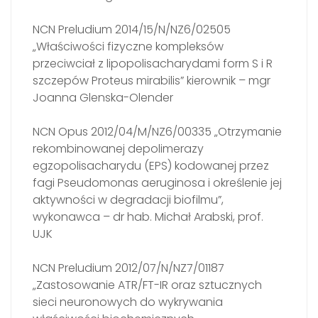
NCN Preludium 2014/15/N/NZ6/02505
„Właściwości fizyczne kompleksów
przeciwciał z lipopolisacharydami form S i R
szczepów Proteus mirabilis” kierownik – mgr
Joanna Glenska-Olender
NCN Opus 2012/04/M/NZ6/00335 „Otrzymanie
rekombinowanej depolimerazy
egzopolisacharydu (EPS) kodowanej przez
fagi Pseudomonas aeruginosa i określenie jej
aktywności w degradacji biofilmu”,
wykonawca – dr hab. Michał Arabski, prof.
UJK
NCN Preludium 2012/07/N/NZ7/01187
„Zastosowanie ATR/FT-IR oraz sztucznych
sieci neuronowych do wykrywania