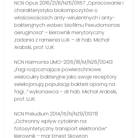
NCN Opus 2016/21/B/NZ6/01157 „Opracowanie i
charakterystyka biokompozytów o
właściwościach anty-wirulentnych i anty-
bakteryjnych wobec biofilmu Pseudomonas
aeruginosa” – kierownik merytoryczny
zadania z ramienia UJK – dr hab. Michał
Arabski, prof. UJK
NCN Harmonia UMO-2015/18/M/NZ6/00413
„Fagi rozpoznające powierzchniowe
wielocukry bakteryjne jako swoje receptory
selekcjonują populację bakterii oporną na
fagi…” wykonawca – dr hab. Michał Arabski,
prof. UJK.
NCN Preludium 2014/15/N/NZ9/01378
„Ochronny wpływ cytokinin na
fotosyntetyczny transport elektronów”
kierownik – mgr Ernest Skowron