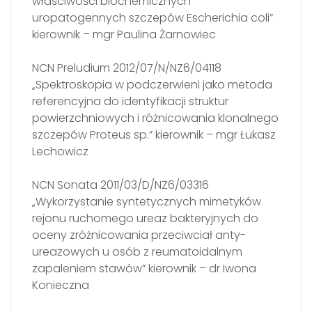
właściwości biochemicznych
uropatogennych szczepów Escherichia coli”
kierownik – mgr Paulina Żarnowiec
NCN Preludium 2012/07/N/NZ6/04118
„Spektroskopia w podczerwieni jako metoda
referencyjna do identyfikacji struktur
powierzchniowych i różnicowania klonalnego
szczepów Proteus sp.” kierownik – mgr Łukasz
Lechowicz
NCN Sonata 2011/03/D/NZ6/03316
„Wykorzystanie syntetycznych mimetyków
rejonu ruchomego ureaz bakteryjnych do
oceny zróżnicowania przeciwciał anty-
ureazowych u osób z reumatoidalnym
zapaleniem stawów” kierownik – dr Iwona
Konieczna