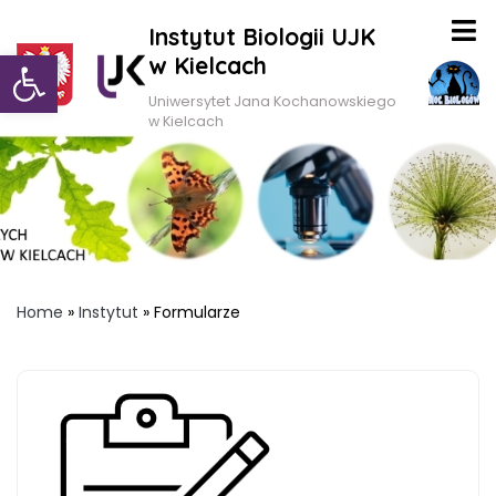
Instytut Biologii UJK
Otwórz pasek narzędzi
w Kielcach
Uniwersytet Jana Kochanowskiego
w Kielcach
Home
»
Instytut
»
Formularze