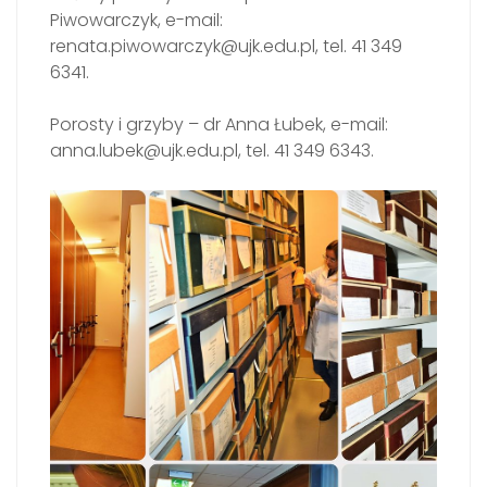
Piwowarczyk, e-mail:
renata.piwowarczyk@ujk.edu.pl, tel. 41 349
6341.
Porosty i grzyby – dr Anna Łubek, e-mail:
anna.lubek@ujk.edu.pl, tel. 41 349 6343.