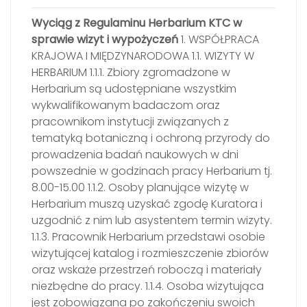
Wyciąg z Regulaminu Herbarium KTC w
sprawie wizyt i wypożyczeń
1. WSPÓŁPRACA
KRAJOWA I MIĘDZYNARODOWA 1.1. WIZYTY W
HERBARIUM 1.1.1. Zbiory zgromadzone w
Herbarium są udostępniane wszystkim
wykwalifikowanym badaczom oraz
pracownikom instytucji związanych z
tematyką botaniczną i ochroną przyrody do
prowadzenia badań naukowych w dni
powszednie w godzinach pracy Herbarium tj.
8.00-15.00 1.1.2. Osoby planujące wizytę w
Herbarium muszą uzyskać zgodę Kuratora i
uzgodnić z nim lub asystentem termin wizyty.
1.1.3. Pracownik Herbarium przedstawi osobie
wizytującej katalog i rozmieszczenie zbiorów
oraz wskaże przestrzeń roboczą i materiały
niezbędne do pracy. 1.1.4. Osoba wizytująca
jest zobowiązana po zakończeniu swoich