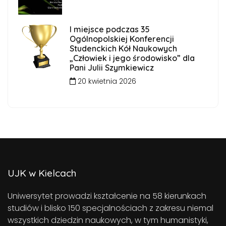
I miejsce podczas 35
Ogólnopolskiej Konferencji
Studenckich Kół Naukowych
„Człowiek i jego środowisko” dla
Pani Julii Szymkiewicz
20 kwietnia 2026
UJK w Kielcach
Uniwersytet prowadzi kształcenie na 58 kierunkach
studiów i blisko 150 specjalnościach z zakresu niemal
wszystkich dziedzin naukowych, w tym humanistyki,