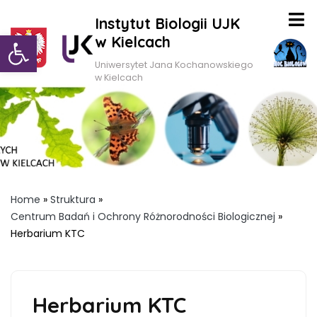
Instytut Biologii UJK
Otwórz pasek narzędzi
w Kielcach
Uniwersytet Jana Kochanowskiego
w Kielcach
Home
»
Struktura
»
Centrum Badań i Ochrony Różnorodności Biologicznej
»
Herbarium KTC
Herbarium KTC