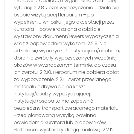
mailowej z odbiorcą i wyjaśnienia zaistniałej
sytuacji. 2.2.8. Jeżeli wypożyczenia udziela się
osobie wizytującej Herbarium – po
wypełnieniu wniosku i jego akceptacji przez
Kuratora – potwierdza ona osobiście
wystawiony dokument/rewers wypożyczenia
wraz z odpowiednim wykazem. 2.2.9. Nie
udziela się wypożyczeń instytucjom/osobom,
które nie zwróciły wypożyczonych wcześniej
okazów w wyznaczonym terminie, do czasu
ich zwrotu. 2.2.10. Herbarium nie pobiera opłat
za wypożyczenie. 2.2.11. Zwrot przesłanego
materiału odbywa się na koszt
instytucji/osoby wypożyczającej.
Instytucja/osoba ta ma zapewnić
bezpieczny transport zwracanego materiału.
Przed planowaną wysyłką powinna
powiadomić Kuratora lub pracowników
Herbarium, wystarczy drogą mailową. 2.2.12.