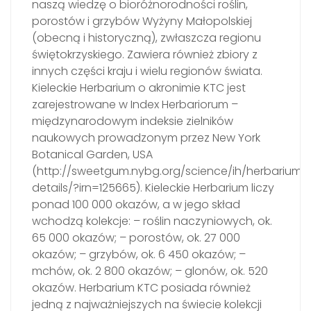
naszą wiedzę o bioróżnorodności roślin,
porostów i grzybów Wyżyny Małopolskiej
(obecną i historyczną), zwłaszcza regionu
świętokrzyskiego. Zawiera również zbiory z
innych części kraju i wielu regionów świata.
Kieleckie Herbarium o akronimie KTC jest
zarejestrowane w Index Herbariorum –
międzynarodowym indeksie zielników
naukowych prowadzonym przez New York
Botanical Garden, USA
(http://sweetgum.nybg.org/science/ih/herbarium-
details/?irn=125665). Kieleckie Herbarium liczy
ponad 100 000 okazów, a w jego skład
wchodzą kolekcje: – roślin naczyniowych, ok.
65 000 okazów; – porostów, ok. 27 000
okazów; – grzybów, ok. 6 450 okazów; –
mchów, ok. 2 800 okazów; – glonów, ok. 520
okazów. Herbarium KTC posiada również
jedną z najważniejszych na świecie kolekcji