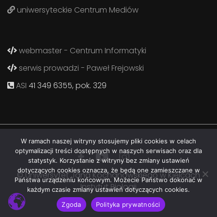
uniwersyteckie Centrum Mediów
webmaster - Centrum Informatyki
serwis prowadzi - Paweł Frejowski
ASI
41 349 6355, pok. 329
W ramach naszej witryny stosujemy pliki cookies w celach
optymalizacji treści dostępnych w naszych serwisach oraz dla
statystyk. Korzystanie z witryny bez zmiany ustawień
dotyczących cookies oznacza, że będą one zamieszczane w
© Uniwersytet Jana Kochanowskiego w Kielcach
Państwa urządzeniu końcowym. Możecie Państwo dokonać w
Instytut Biologii
każdym czasie zmiany ustawień dotyczących cookies.
Zgoda
Polityka prywatności