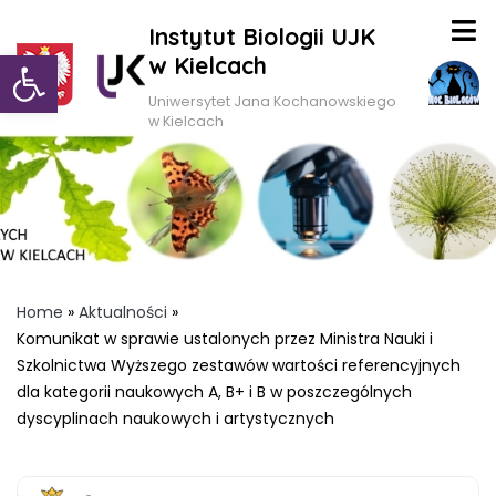
Instytut Biologii UJK
Otwórz pasek narzędzi
w Kielcach
Uniwersytet Jana Kochanowskiego
w Kielcach
Home
»
Aktualności
»
Komunikat w sprawie ustalonych przez Ministra Nauki i
Szkolnictwa Wyższego zestawów wartości referencyjnych
dla kategorii naukowych A, B+ i B w poszczególnych
dyscyplinach naukowych i artystycznych