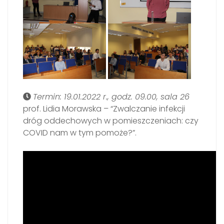
Termin: 19.01.2022 r., godz. 09.00, sala 26
prof. Lidia Morawska – “Zwalczanie infekcji
dróg oddechowych w pomieszczeniach: czy
COVID nam w tym pomoże?”.