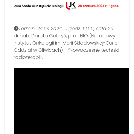
Termin: 24.04.2024 r., godz. 12.00, sala 26
dr hab. Dorota Gabryś, prof. NIO (Narodowy
Instytut Onkologii im. Marii Skłodowskiej-Curie
Oddział w Gliwicach) – “Nowoczesne techniki
radioterapii”.