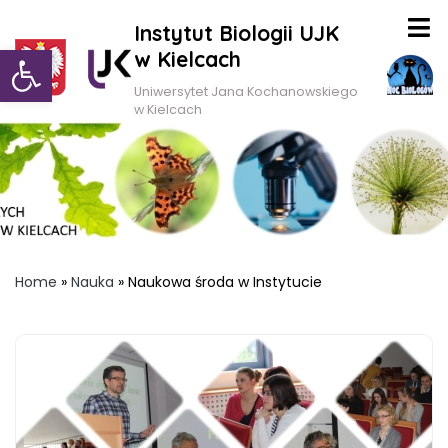
Instytut Biologii UJK
Otwórz pasek narzędzi
w Kielcach
Uniwersytet Jana Kochanowskiego
w Kielcach
Home
»
Nauka
»
Naukowa środa w Instytucie