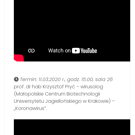
Termin: 11.03.2020 r., godz. 15.00, sala 26
prof. dr hab Krzysztof Pryć – wirusolog
(Małopolskie Centrum Biotechnologii
Uniwersytetu Jagiellońskiego w Krakowie) –
„Koronawirus”.