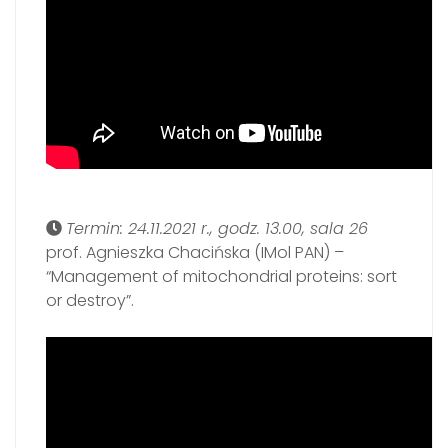
Termin: 24.11.2021 r., godz. 13.00, sala 26
prof. Agnieszka Chacińska (IMol PAN) –
“Management of mitochondrial proteins: sort
or destroy”.