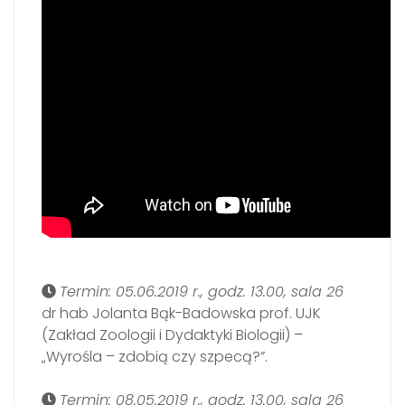
Termin: 05.06.2019 r., godz. 13.00, sala 26
dr hab Jolanta Bąk-Badowska prof. UJK
(Zakład Zoologii i Dydaktyki Biologii) –
„Wyrośla – zdobią czy szpecą?”.
Termin: 08.05.2019 r., godz. 13.00, sala 26