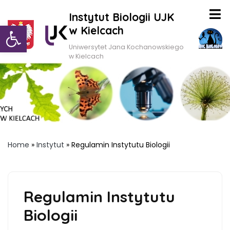
Instytut Biologii UJK
Otwórz pasek narzędzi
w Kielcach
Uniwersytet Jana Kochanowskiego
w Kielcach
Home
»
Instytut
»
Regulamin Instytutu Biologii
Regulamin Instytutu
Biologii