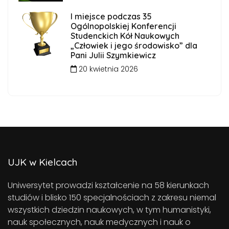
I miejsce podczas 35
Ogólnopolskiej Konferencji
Studenckich Kół Naukowych
„Człowiek i jego środowisko” dla
Pani Julii Szymkiewicz
20 kwietnia 2026
UJK w Kielcach
Uniwersytet prowadzi kształcenie na 58 kierunkach
studiów i blisko 150 specjalnościach z zakresu niemal
wszystkich dziedzin naukowych, w tym humanistyki,
nauk społecznych, nauk medycznych i nauk o