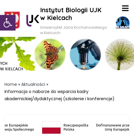
Instytut Biologii UJK
Otwórz pasek narzędzi
w Kielcach
Uniwersytet Jana Kochanowskiego
w Kielcach
Home
»
Aktualności
»
Informacja o naborze do wsparcia kadry
akademickiej/dydaktycznej (szkolenie i konferencje)