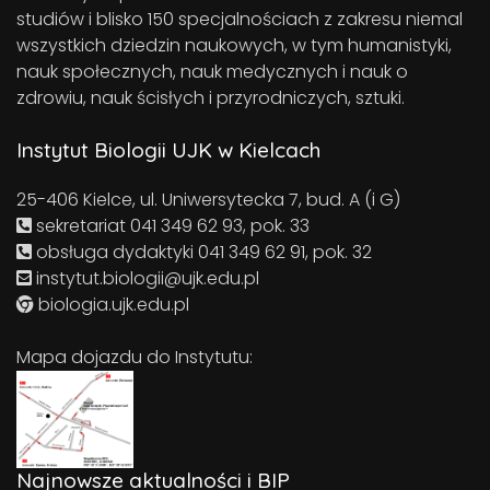
studiów i blisko 150 specjalnościach z zakresu niemal
wszystkich dziedzin naukowych, w tym humanistyki,
nauk społecznych, nauk medycznych i nauk o
zdrowiu, nauk ścisłych i przyrodniczych, sztuki.
Instytut Biologii UJK w Kielcach
25-406 Kielce, ul. Uniwersytecka 7, bud. A (i G)
sekretariat 041 349 62 93, pok. 33
obsługa dydaktyki 041 349 62 91, pok. 32
instytut.biologii@ujk.edu.pl
biologia.ujk.edu.pl
Mapa dojazdu do Instytutu:
Najnowsze aktualności i BIP