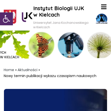
Instytut Biologii UJK
Otwórz pasek narzędzi
w Kielcach
Uniwersytet Jana Kochanowskiego
w Kielcach
Home
»
Aktualności
»
Nowy termin publikacji wykazu czasopism naukowych