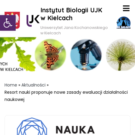
Instytut Biologii UJK
Otwórz pasek narzędzi
w Kielcach
Uniwersytet Jana Kochanowskiego
w Kielcach
Home
»
Aktualności
»
Resort nauki proponuje nowe zasady ewaluacji działalności
naukowej