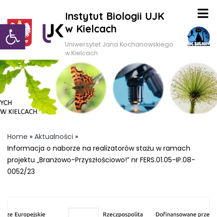
Instytut Biologii UJK
Otwórz pasek narzędzi
w Kielcach
Uniwersytet Jana Kochanowskiego
w Kielcach
Home
»
Aktualności
»
Informacja o naborze na realizatorów stażu w ramach
projektu „Branżowo-Przyszłościowo!” nr FERS.01.05-IP.08-
0052/23