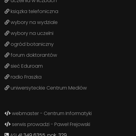
uczelnia w liczbach
ksiązka telefoniczna
wybory na wydziale
wybory na uczelni
ogród botaniczny
forum doktorantów
sieć Eduroam
radio Fraszka
uniwersyteckie Centrum Mediów
webmaster - Centrum Informatyki
serwis prowadzi - Paweł Frejowski
ASI
41 349 6355, pok. 329