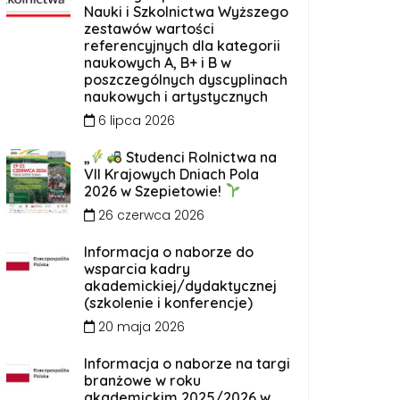
Nauki i Szkolnictwa Wyższego
zestawów wartości
referencyjnych dla kategorii
naukowych A, B+ i B w
poszczególnych dyscyplinach
naukowych i artystycznych
6 lipca 2026
„
Studenci Rolnictwa na
VII Krajowych Dniach Pola
2026 w Szepietowie!
26 czerwca 2026
Informacja o naborze do
wsparcia kadry
akademickiej/dydaktycznej
(szkolenie i konferencje)
20 maja 2026
Informacja o naborze na targi
branżowe w roku
akademickim 2025/2026 w