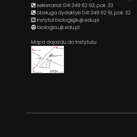
sekretariat 041 349 62 93, pok. 33
obsługa dydaktyki 041 349 62 91, pok. 32
instytut.biologii@ujk.edu.pl
biologia.ujk.edu.pl
Mapa dojazdu do Instytutu: