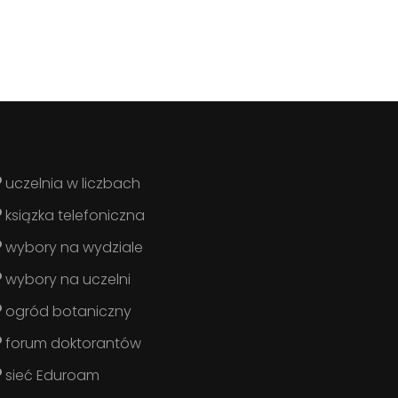
uczelnia w liczbach
ksiązka telefoniczna
wybory na wydziale
wybory na uczelni
ogród botaniczny
forum doktorantów
sieć Eduroam