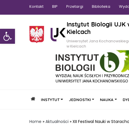
Kontakt
BIP
Przetargi
Biblioteka
Wyda
Instytut Biologii UJK
Otwórz pasek narzędzi
Kielcach
Uniwersytet Jana Kochanowskie
w Kielcach
INSTYTUT
JEDNOSTKI
NAUKA
DY
Home
»
Aktualności
»
XII Festiwal Nauki w Staracho