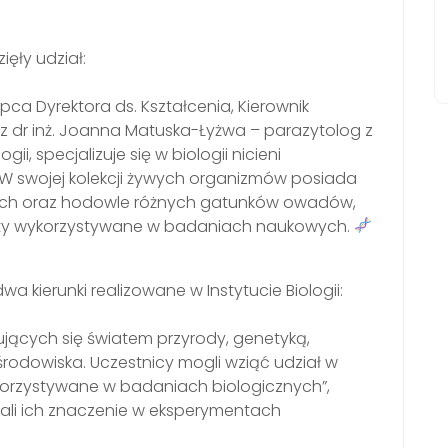
ęły udział:
ępca Dyrektora ds. Kształcenia, Kierownik
az dr inż. Joanna Matuska-Łyżwa – parazytolog z
gii, specjalizuje się w biologii nicieni
swojej kolekcji żywych organizmów posiada
zych oraz hodowle różnych gatunków owadów,
ty wykorzystywane w badaniach naukowych.
kierunki realizowane w Instytucie Biologii:
nujących się światem przyrody, genetyką,
rodowiska. Uczestnicy mogli wziąć udział w
korzystywane w badaniach biologicznych”,
nali ich znaczenie w eksperymentach