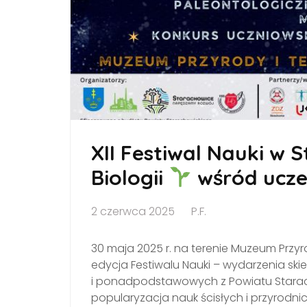
XII Festiwal Nauki w 
Biologii
wśród ucze
2 czerwca 2025
P.F.
30 maja 2025 r. na terenie Muzeum Przyr
edycja Festiwalu Nauki – wydarzenia s
i ponadpodstawowych z Powiatu Starach
popularyzacja nauk ścisłych i przyrodn