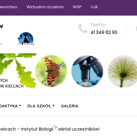
wnictwo
Wirtualna Uczelnia
WSP
UJK
 w
Telefon
41 349 62 93
go
DAKTYKA
DLA SZKÓŁ
GALERIA
wicach – Instytut Biologii
wśród uczestników!