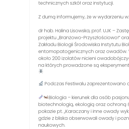
technicznych szkół oraz instytucji.
Z dumą informujemy, że w wydarzeniu wzi
dr hab. Halina Lisowska, prof. UJK – Zast
projektu „Branżowo-Przyszłościowo!” or
Zakładu Biologii Środowiska Instytutu Biolo
entomopatogenicznych oraz owadów. W 
około 200 izolatów nicieni owadobójc
na których prowadzone są eksperymen
Podczas Festiwalu zaprezentowano dwa 
Biologia – kierunek dla osób pasjo
biotechnologią, ekologią oraz ochroną ś
pokazie pt. „Karaczany i inne owady wy
gdzie z bliska obserwowali owady i poz
naukowych.