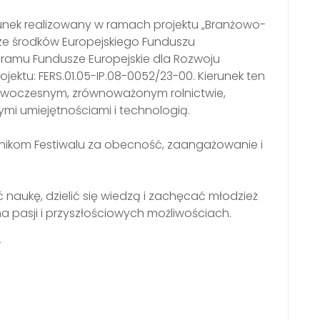
runek realizowany w ramach projektu „Branżowo-
ze środków Europejskiego Funduszu
ramu Fundusze Europejskie dla Rozwoju
jektu: FERS.01.05-IP.08-0052/23-00. Kierunek ten
owoczesnym, zrównoważonym rolnictwie,
mi umiejętnościami i technologią.
tnikom Festiwalu za obecność, zaangażowanie i
naukę, dzielić się wiedzą i zachęcać młodzież
na pasji i przyszłościowych możliwościach.